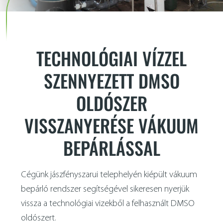
fémtechnológia
hírek
referenciák
TECHNOLÓGIAI VÍZZEL
SZENNYEZETT DMSO
kapcsolat
OLDÓSZER
english
VISSZANYERÉSE VÁKUUM
BEPÁRLÁSSAL
Cégünk jászfényszarui telephelyén kiépült vákuum
bepárló rendszer segítségével sikeresen nyerjük
vissza a technológiai vizekből a felhasznált DMSO
oldószert.