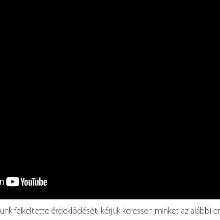
k felkeltette érdeklődését, kérjük keressen minket az alábbi e