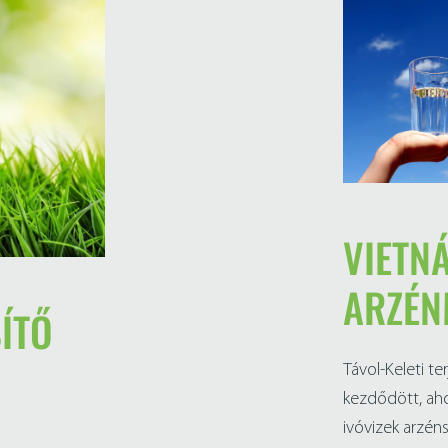
VIETN
ARZÉN
ÍTŐ
Távol-Keleti t
kezdődött, ah
ivóvizek arzé