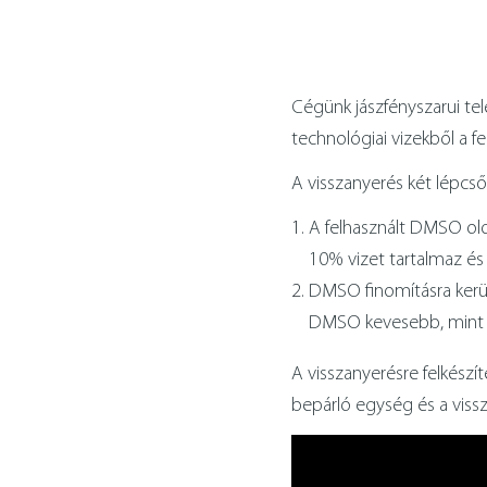
Cégünk jászfényszarui tel
technológiai vizekből a f
A visszanyerés két lépcső
A felhasznált DMSO oldó
10% vizet tartalmaz és
DMSO finomításra kerül
DMSO kevesebb, mint 5%
A visszanyerésre felkészí
bepárló egység és a vissza