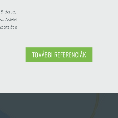
15 darab,
ású AsMet
dott át a
TOVÁBBI REFERENCIÁK