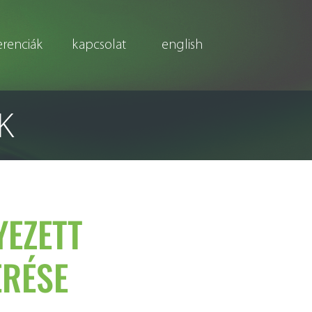
erenciák
kapcsolat
english
K
YEZETT
ERÉSE