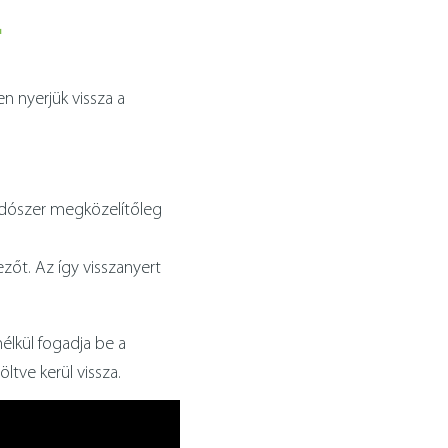
L
n nyerjük vissza a
oldószer megközelítőleg
zőt. Az így visszanyert
élkül fogadja be a
ltve kerül vissza.