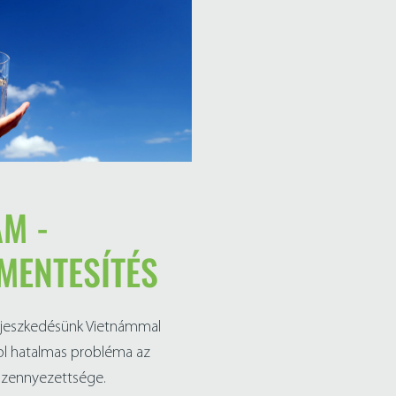
ÁM -
MENTESÍTÉS
erjeszkedésünk Vietnámmal
ol hatalmas probléma az
nszennyezettsége.