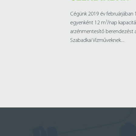
Cégünk 2019 év februárjában 
3
egyenként 12 m
/nap kapacit
arzénmentesítő berendezést a
Szabadkai Vízműveknek....