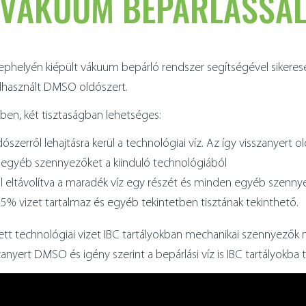
VÁKUUM BEPÁRLÁSSA
ephelyén kiépült vákuum bepárló rendszer segítségével sikerese
elhasznált DMSO oldószert.
ben, két tisztaságban lehetséges:
szerről lehajtásra kerül a technológiai víz. Az így visszanyert 
 egyéb szennyezőket a kiinduló technológiából
 eltávolítva a maradék víz egy részét és minden egyéb szennye
 vizet tartalmaz és egyéb tekintetben tisztának tekinthető.
tett technológiai vizet IBC tartályokban mechanikai szennyezők n
nyert DMSO és igény szerint a bepárlási víz is IBC tartályokba tö