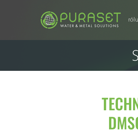
ról
TECHN
DMSO