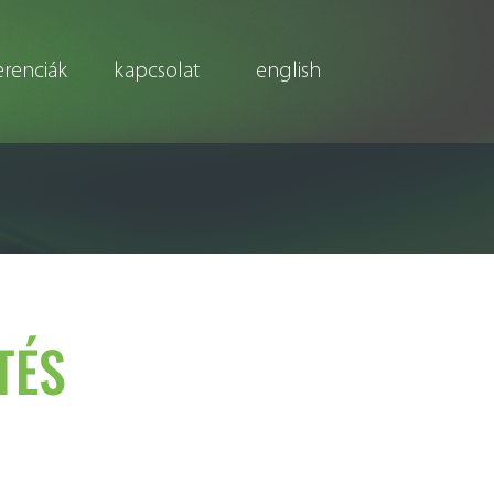
erenciák
kapcsolat
english
TÉS