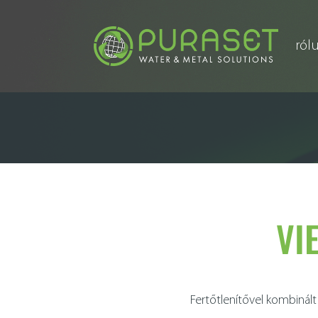
ról
VI
Fertőtlenítővel kombiná