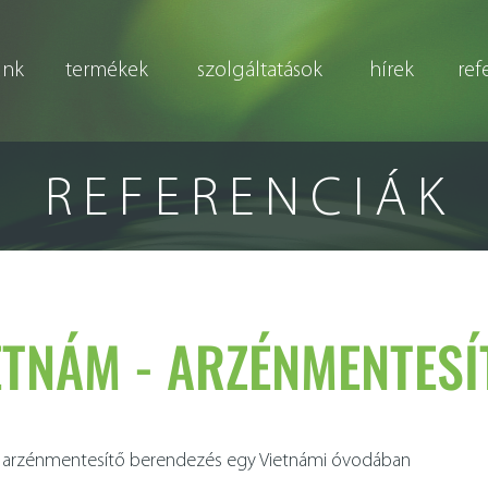
unk
termékek
szolgáltatások
hírek
ref
REFERENCIÁK
ETNÁM - ARZÉNMENTESÍ
lt arzénmentesítő berendezés egy Vietnámi óvodában