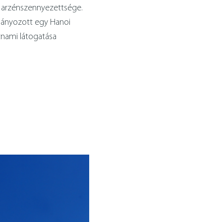
k arzénszennyezettsége.
mányozott egy Hanoi
tnami látogatása