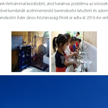
sünk Vietnámmal kezdődött, ahol hatalmas probléma az ivóvize
ítővel kombinált arzénmentesítő berendezést készített és ado
ndezést Áder János Köztársasági Elnök úr adta át 2016 évi vie