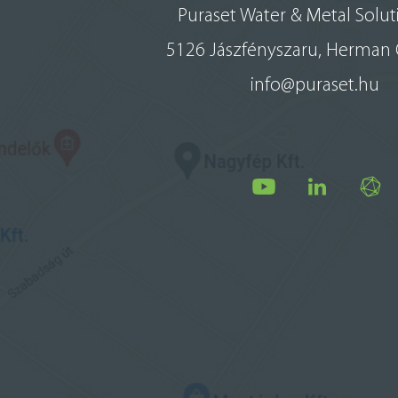
Puraset Water & Metal Soluti
5126 Jászfényszaru, Herman O
info@puraset.hu