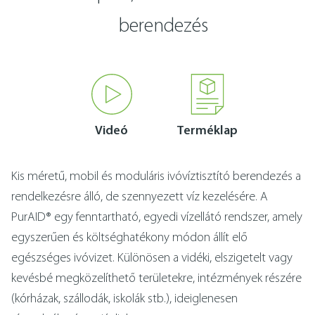
fémtechnológia
kapcsolat
berendezés
english
Videó
Terméklap
Kis méretű, mobil és moduláris ivóvíztisztító berendezés a
rendelkezésre álló, de szennyezett víz kezelésére. A
PurAID® egy fenntartható, egyedi vízellátó rendszer, amely
egyszerűen és költséghatékony módon állít elő
egészséges ivóvizet. Különösen a vidéki, elszigetelt vagy
kevésbé megközelíthető területekre, intézmények részére
(kórházak, szállodák, iskolák stb.), ideiglenesen