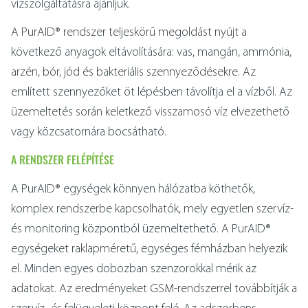
vízszolgáltatásra ajánljuk.
A PurAID® rendszer teljeskörű megoldást nyújt a
következő anyagok eltávolítására: vas, mangán, ammónia,
arzén, bór, jód és bakteriális szennyeződésekre. Az
említett szennyezőket öt lépésben távolítja el a vízből. Az
üzemeltetés során keletkező visszamosó víz elvezethető
vagy közcsatornára bocsátható.
A RENDSZER FELÉPÍTÉSE
A PurAID® egységek könnyen hálózatba köthetők,
komplex rendszerbe kapcsolhatók, mely egyetlen szervíz-
és monitoring központból üzemeltethető. A PurAID®
egységeket raklapméretű, egységes fémházban helyezik
el. Minden egyes dobozban szenzorokkal mérik az
adatokat. Az eredményeket GSM-rendszerrel továbbítják a