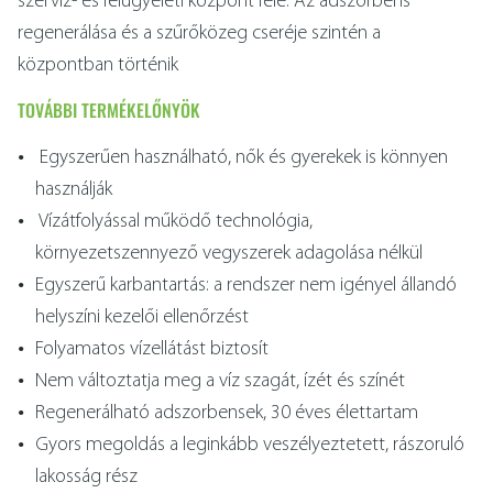
szervíz- és felügyeleti központ felé. Az adszorbens
regenerálása és a szűrőközeg cseréje szintén a
központban történik
TOVÁBBI TERMÉKELŐNYÖK
Egyszerűen használható, nők és gyerekek is könnyen
használják
Vízátfolyással működő technológia,
környezetszennyező vegyszerek adagolása nélkül
Egyszerű karbantartás: a rendszer nem igényel állandó
helyszíni kezelői ellenőrzést
Folyamatos vízellátást biztosít
Nem változtatja meg a víz szagát, ízét és színét
Regenerálható adszorbensek, 30 éves élettartam
Gyors megoldás a leginkább veszélyeztetett, rászoruló
lakosság rész