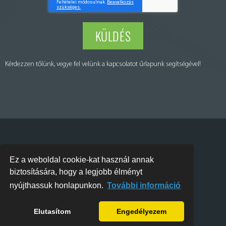
KÜLDÉS
Kérdezzen tőlünk, vegye fel velünk a kapcsolatot űrlapunk segítségével!
Puraset Kft. © All rights reserved – Minden jog fenntartva
Ez a weboldal cookie-kat használ annak
biztosítására, hogy a legjobb élményt
Webdesign
nyújthassuk honlapunkon.
További információ
Webfejlesztés
Elutasítom
Engedélyezem