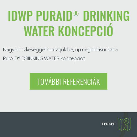
IDWP PURAID® DRINKING
WATER KONCEPCIÓ
Nagy büszkeséggel mutatjuk be, új megoldásunkat a
PurAID® DRINKING WATER koncepciót
TOVÁBBI REFERENCIÁK
TÉRKÉP