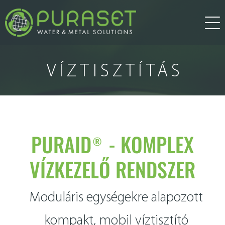
rólunk
VÍZTISZTÍTÁS
termékek
víztisztítás
szolgáltatások
PURAID® - KOMPLEX
VÍZKEZELŐ RENDSZER
kutatás-fejlesztés
hírek
Moduláris egységekre alapozott
víztechnológia
egyéb szolgáltatás
referenciák
kompakt, mobil víztisztító