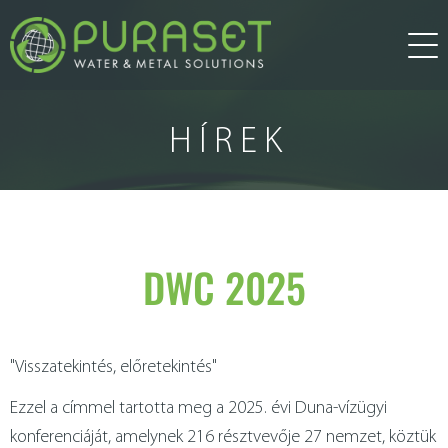
rólunk
HÍREK
termékek
víztisztítás
szolgáltatások
DWC 2025
kutatás-fejlesztés
hírek
"Visszatekintés, előretekintés"
víztechnológia
egyéb szolgáltatás
referenciák
Ezzel a címmel tartotta meg a 2025. évi Duna-vízügyi
konferenciáját, amelynek 216 résztvevője 27 nemzet, köztük