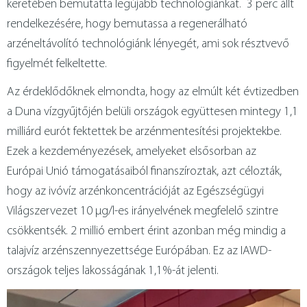
keretében bemutatta legújabb technológiánkat. 3 perc állt
rendelkezésére, hogy bemutassa a regenerálható
arzéneltávolító technológiánk lényegét, ami sok résztvevő
figyelmét felkeltette.
Az érdeklődőknek elmondta, hogy az elmúlt két évtizedben
a Duna vízgyűjtőjén belüli országok együttesen mintegy 1,1
milliárd eurót fektettek be arzénmentesítési projektekbe.
Ezek a kezdeményezések, amelyeket elsősorban az
Európai Unió támogatásaiból finanszíroztak, azt célozták,
hogy az ivóvíz arzénkoncentrációját az Egészségügyi
Világszervezet 10 μg/l-es irányelvének megfelelő szintre
csökkentsék. 2 millió embert érint azonban még mindig a
talajvíz arzénszennyezettsége Európában. Ez az IAWD-
országok teljes lakosságának 1,1%-át jelenti.