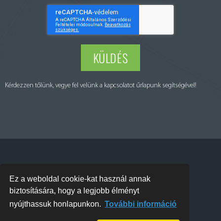
KÜLDÉS
Kérdezzen tőlünk, vegye fel velünk a kapcsolatot űrlapunk segítségével!
Puraset Kft. © All rights reserved – Minden jog fenntartva
Ez a weboldal cookie-kat használ annak
biztosítására, hogy a legjobb élményt
Webdesign
nyújthassuk honlapunkon.
További információ