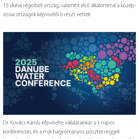
15 dunai régióbeli ország, valamint első alkalommal a közép-
fémtechnológia
kapcsolat
ázsiai országok képviselői is részt vettek.
english
Dr. Kovács Károly képviselte vállalatainkat a 3 napos
konferencián, és a már hagyományos poszter reggeli