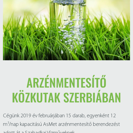
ARZÉNMENTESÍTŐ
KÖZKUTAK SZERBIÁBAN
Cégünk 2019 év februárjában 15 darab, egyenként 12
3
m
/nap kapacitású AsMet arzénmentesítő berendezést