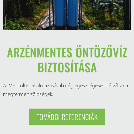
ARZÉNMENTES ÖNTÖZŐVÍZ
BIZTOSÍTÁSA
AsMet töltet alkalmazásával még egészségesebbé váltak a
megtermelt zöldségek.
TOVÁBBI REFERENCIÁK