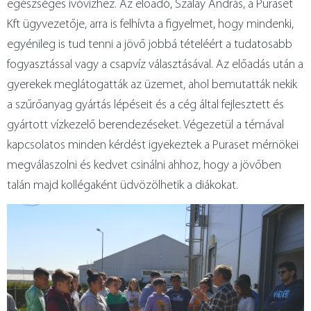
egészséges ivóvízhez. Az előadó, Szalay András, a Puraset
Kft ügyvezetője, arra is felhívta a figyelmet, hogy mindenki,
egyénileg is tud tenni a jövő jobbá tételéért a tudatosabb
fogyasztással vagy a csapvíz választásával. Az előadás után a
gyerekek meglátogatták az üzemet, ahol bemutatták nekik
a szűrőanyag gyártás lépéseit és a cég által fejlesztett és
gyártott vízkezelő berendezéseket. Végezetül a témával
kapcsolatos minden kérdést igyekeztek a Puraset mérnökei
megválaszolni és kedvet csinálni ahhoz, hogy a jövőben
talán majd kollégaként üdvözölhetik a diákokat.