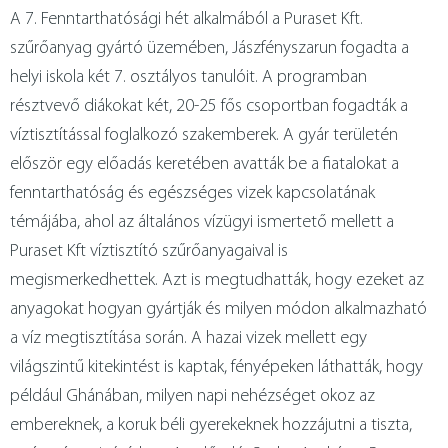
A 7. Fenntarthatósági hét alkalmából a Puraset Kft.
fémtechnológia
kapcsolat
szűrőanyag gyártó üzemében, Jászfényszarun fogadta a
helyi iskola két 7. osztályos tanulóit. A programban
english
résztvevő diákokat két, 20-25 fős csoportban fogadták a
víztisztítással foglalkozó szakemberek. A gyár területén
először egy előadás keretében avatták be a fiatalokat a
fenntarthatóság és egészséges vizek kapcsolatának
témájába, ahol az általános vízügyi ismertető mellett a
Puraset Kft víztisztító szűrőanyagaival is
megismerkedhettek. Azt is megtudhatták, hogy ezeket az
anyagokat hogyan gyártják és milyen módon alkalmazható
a víz megtisztítása során. A hazai vizek mellett egy
világszintű kitekintést is kaptak, fényépeken láthatták, hogy
például Ghánában, milyen napi nehézséget okoz az
embereknek, a koruk béli gyerekeknek hozzájutni a tiszta,